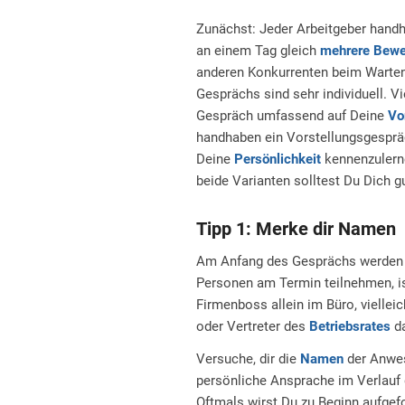
Zunächst: Jeder Arbeitgeber hand
an einem Tag gleich
mehrere Bewe
anderen Konkurrenten beim Warten 
Gesprächs sind sehr individuell. 
Gespräch umfassend auf Deine
Vo
handhaben ein Vorstellungsgespräc
Deine
Persönlichkeit
kennenzulerne
beide Varianten solltest Du Dich gu
Tipp 1: Merke dir Namen
Am Anfang des Gesprächs werden 
Personen am Termin teilnehmen, ist
Firmenboss allein im Büro, viellei
oder Vertreter des
Betriebsrates
da
Versuche, dir die
Namen
der Anwes
persönliche Ansprache im Verlauf
Oftmals wirst Du zu Beginn aufgefo