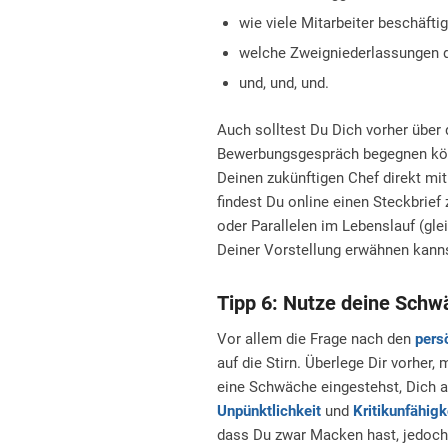
wie viele Mitarbeiter beschäfti
welche Zweigniederlassungen d
und, und, und.
Auch solltest Du Dich vorher über
Bewerbungsgespräch begegnen kön
Deinen zukünftigen Chef direkt mi
findest Du online einen Steckbri
oder Parallelen im Lebenslauf (glei
Deiner Vorstellung erwähnen kanns
Tipp 6: Nutze deine Sch
Vor allem die Frage nach den
pers
auf die Stirn. Überlege Dir vorher
eine Schwäche eingestehst, Dich ab
Unpünktlichkeit
und
Kritikunfähigk
dass Du zwar Macken hast, jedoch 