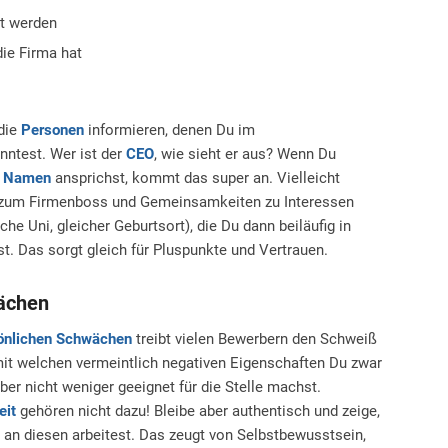
gt werden
ie Firma hat
 die
Personen
informieren, denen Du im
ntest. Wer ist der
CEO
, wie sieht er aus? Wenn Du
t
Namen
ansprichst, kommt das super an. Vielleicht
ef zum Firmenboss und Gemeinsamkeiten zu Interessen
che Uni, gleicher Geburtsort), die Du dann beiläufig in
t. Das sorgt gleich für Pluspunkte und Vertrauen.
wächen
önlichen Schwächen
treibt vielen Bewerbern den Schweiß
, mit welchen vermeintlich negativen Eigenschaften Du zwar
er nicht weniger geeignet für die Stelle machst.
eit
gehören nicht dazu! Bleibe aber authentisch und zeige,
an diesen arbeitest. Das zeugt von Selbstbewusstsein,