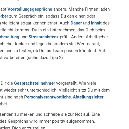
habt
Vorstellungsgespräche
anders. Manche Firmen laden
rber
zum Gespräch ein, sodass Du den einen oder
vielleicht sogar kennenlernst. Auch
Dauer
und
Inhalt
des
Vielleicht kommst Du in ein Unternehmen, das Dich beim
rbereitung
und
Stressresistenz
prüft. Andere Arbeitgeber
h eher locker und legen besonders viel Wert darauf,
n und zu testen, ob Du ins Team passen könntest. Auf
t vorbereiten (siehe dazu Tipp 2).
Dir die
Gesprächsteilnehmer
vorgestellt. Wie viele
 wieder sehr unterschiedlich. Vielleicht sitzt Du mit dem
cht sind noch
Personalverantwortliche
,
Abteilungsleiter
bei.
enden zu merken und schreibe sie zur Not auf. Eine
 des Gesprächs wird immer positiv aufgenommen.
rdert, Dich vorzustellen.