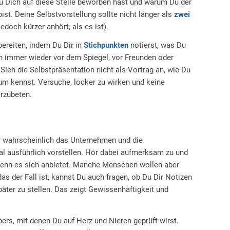
u Dich auf diese Stelle beworben hast und warum Du der
bist. Deine Selbstvorstellung sollte nicht länger als
zwei
edoch kürzer anhört, als es ist).
ereiten, indem Du Dir in
Stichpunkten
notierst, was Du
nn immer wieder vor dem Spiegel, vor Freunden oder
Sieh die Selbstpräsentation nicht als Vortrag an, wie Du
um kennst. Versuche, locker zu wirken und keine
rzubeten.
 wahrscheinlich das Unternehmen und die
l ausführlich vorstellen. Hör dabei aufmerksam zu und
wenn es sich anbietet. Manche Menschen wollen aber
s der Fall ist, kannst Du auch fragen, ob Du Dir Notizen
äter zu stellen. Das zeigt Gewissenhaftigkeit und
ers, mit denen Du auf Herz und Nieren geprüft wirst.