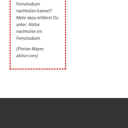
Fernstudium
nachholen kannst?
Mehr dazu erfährst Du
unter:
Abitur
nachholen im
Fernstudium
(Florian Mayer,
abitur.com)
Dein Fernabi auf TikTok
Real Talk & Lern-Hacks
@sgd.schulabschluss