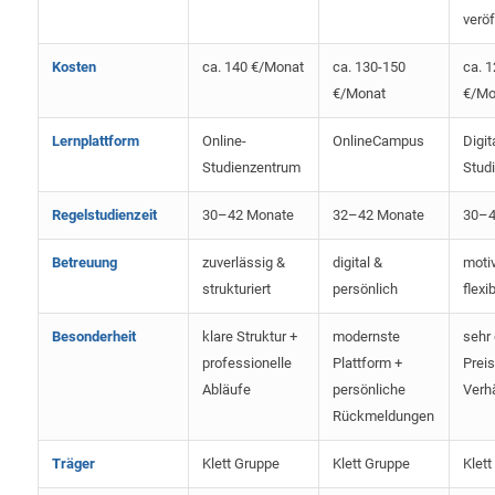
veröf
Kosten
ca. 140 €/Monat
ca. 130-150
ca. 
€/Monat
€/Mo
Lernplattform
Online-
OnlineCampus
Digit
Studienzentrum
Stud
Regelstudienzeit
30–42 Monate
32–42 Monate
30–4
Betreuung
zuverlässig &
digital &
moti
strukturiert
persönlich
flexi
Besonderheit
klare Struktur +
modernste
sehr
professionelle
Plattform +
Preis
Abläufe
persönliche
Verhä
Rückmeldungen
Träger
Klett Gruppe
Klett Gruppe
Klett