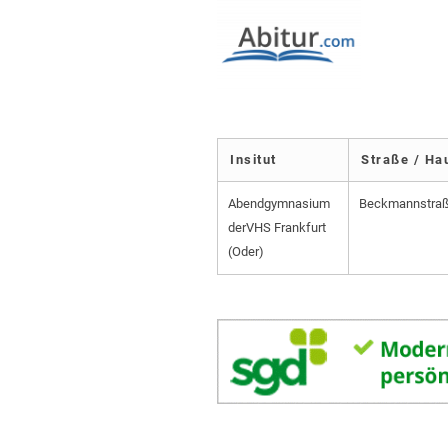
Insitut
Straße / H
Abendgymnasium
Beckmannstraß
derVHS Frankfurt
(Oder)