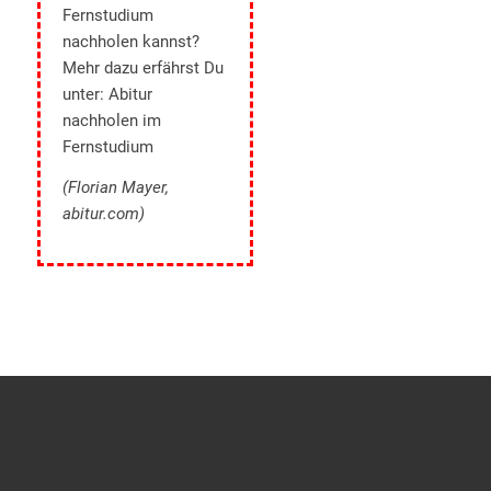
Fernstudium
nachholen kannst?
Mehr dazu erfährst Du
unter:
Abitur
nachholen im
Fernstudium
(Florian Mayer,
abitur.com)
Dein Fernabi auf TikTok
Real Talk & Lern-Hacks
@sgd.schulabschluss