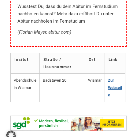
Wusstest Du, dass du dein Abitur im Fernstudium
nachholen kannst? Mehr dazu erfährst Du unter:
Abitur nachholen im Fernstudium
(Florian Mayer, abitur.com)
Insitut
Straße /
Ort
Link
Hausnummer
Abendschule
Badstaven 20
Wismar
Zur
in Wismar
Webseit
e
×
🎓
Dein Fernabi auf TikTok
Real Talk & Lern-Hacks
@sgd.schulabschluss