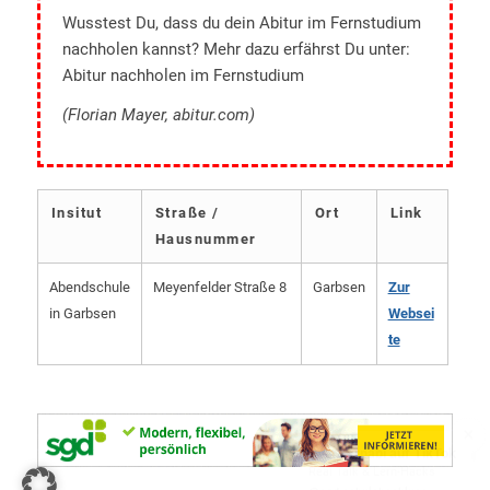
Wusstest Du, dass du dein Abitur im Fernstudium
nachholen kannst? Mehr dazu erfährst Du unter:
Abitur nachholen im Fernstudium
(Florian Mayer, abitur.com)
Insitut
Straße /
Ort
Link
Hausnummer
Abendschule
Meyenfelder Straße 8
Garbsen
Zur
in Garbsen
Websei
te
×
🎓
Dein Fernabi auf TikTok
Real Talk & Lern-Hacks
@sgd.schulabschluss