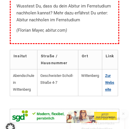
Wusstest Du, dass du dein Abitur im Fernstudium
nachholen kannst? Mehr dazu erfährst Du unter:
Abitur nachholen im Fernstudium
(Florian Mayer, abitur.com)
Insitut
Straße /
Ort
Link
Hausnummer
Abendschule
Geschwister-Scholl-
Wittenberg
Zur
in
Straße 4-7
Webs
Wittenberg
eite
×
🎓
Dein Fernabi auf TikTok
Real Talk & Lern-Hacks
@sgd.schulabschluss