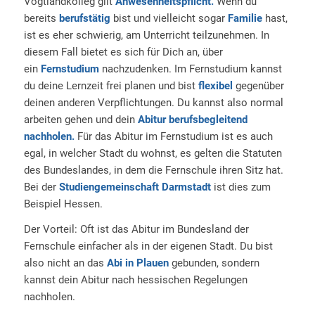
Vogtlandkolleg gilt
Anwesenheitspflicht.
Wenn du
bereits
berufstätig
bist und vielleicht sogar
Familie
hast,
ist es eher schwierig, am Unterricht teilzunehmen. In
diesem Fall bietet es sich für Dich an, über
ein
Fernstudium
nachzudenken. Im Fernstudium kannst
du deine Lernzeit frei planen und bist
flexibel
gegenüber
deinen anderen Verpflichtungen. Du kannst also normal
arbeiten gehen und dein
Abitur berufsbegleitend
nachholen.
Für das Abitur im Fernstudium ist es auch
egal, in welcher Stadt du wohnst, es gelten die Statuten
des Bundeslandes, in dem die Fernschule ihren Sitz hat.
Bei der
Studiengemeinschaft Darmstadt
ist dies zum
Beispiel Hessen.
Der Vorteil: Oft ist das Abitur im Bundesland der
Fernschule einfacher als in der eigenen Stadt. Du bist
also nicht an das
Abi in Plauen
gebunden, sondern
kannst dein Abitur nach hessischen Regelungen
nachholen.